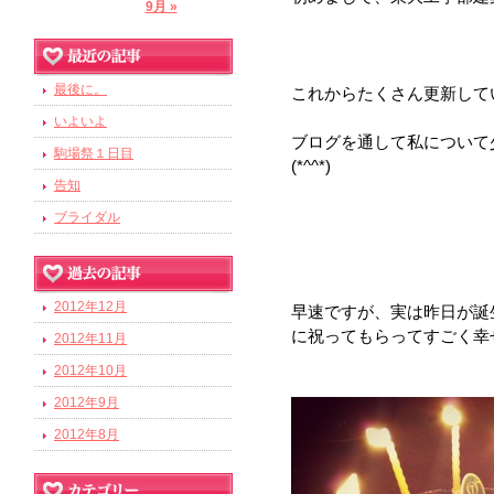
9月 »
最後に。
これからたくさん更新して
いよいよ
ブログを通して私について
駒場祭１日目
(*^^*)
告知
ブライダル
2012年12月
早速ですが、実は昨日が誕
に祝ってもらってすごく幸
2012年11月
2012年10月
2012年9月
2012年8月