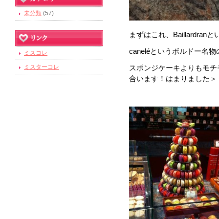
未分類
(57)
まずはこれ、Baillardr
canelé
というボルドー名物
ミスコレ
ミスターコレ
スポンジケーキよりもモチ
合います！はまりました＞