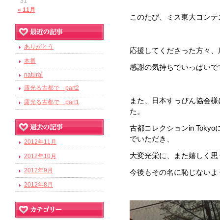
31
« 11月
このたび、ミス東大コンテ
ありがとう
応援してくださった方々、
本番
感謝の気持ちでいっぱいで
natural
露光る古都で part2
また、日本すっぴん協会様
露光る古都で part1
た。
古都コレクションin Tok
でいただき、
2012年11月
大変光栄に、また嬉しく思
2012年10月
2012年9月
今後もその名に恥じないよ
2012年8月