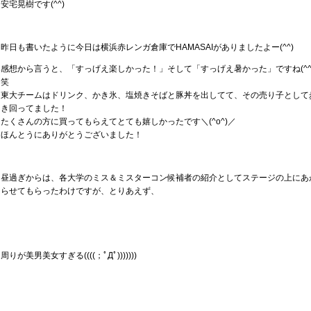
安宅晃樹です(^^)
昨日も書いたように今日は横浜赤レンガ倉庫でHAMASAIがありましたよー(^^)
感想から言うと、「すっげえ楽しかった！」そして「すっげえ暑かった」ですね(^^
笑
東大チームはドリンク、かき氷、塩焼きそばと豚丼を出してて、その売り子として
き回ってました！
たくさんの方に買ってもらえてとても嬉しかったです＼(^o^)／
ほんとうにありがとうございました！
昼過ぎからは、各大学のミス＆ミスターコン候補者の紹介としてステージの上にあ
らせてもらったわけですが、とりあえず、
周りが美男美女すぎる((((；ﾟДﾟ)))))))