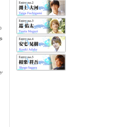
)
歩
が