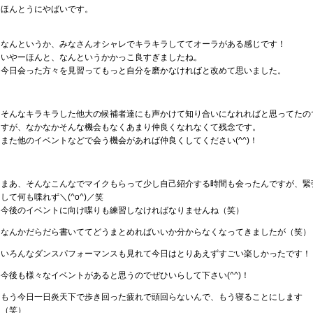
ほんとうにやばいです。
なんというか、みなさんオシャレでキラキラしててオーラがある感じです！
いやーほんと、なんというかかっこ良すぎましたね。
今日会った方々を見習ってもっと自分を磨かなければと改めて思いました。
そんなキラキラした他大の候補者達にも声かけて知り合いになれればと思ってたの
すが、なかなかそんな機会もなくあまり仲良くなれなくて残念です。
また他のイベントなどで会う機会があれば仲良くしてください(^^)！
まあ、そんなこんなでマイクもらって少し自己紹介する時間も会ったんですが、緊
して何も喋れず＼(^o^)／笑
今後のイベントに向け喋りも練習しなければなりませんね（笑）
なんかだらだら書いててどうまとめればいいか分からなくなってきましたが（笑）
いろんなダンスパフォーマンスも見れて今日はとりあえずすごい楽しかったです！
今後も様々なイベントがあると思うのでぜひいらして下さい(^^)！
もう今日一日炎天下で歩き回った疲れで頭回らないんで、もう寝ることにします
（笑）