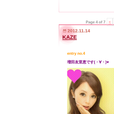
Page 4 of 7
<
2012.11.14
KAZE
entry no.4
増田友里恵です(・∀・)♥