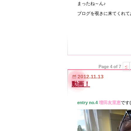
まったね～ん♪
ブログを覗きに来てくれてあり
Page 4 of 7
<
2012.11.13
動画！
entry no.4
増田友里恵
です(