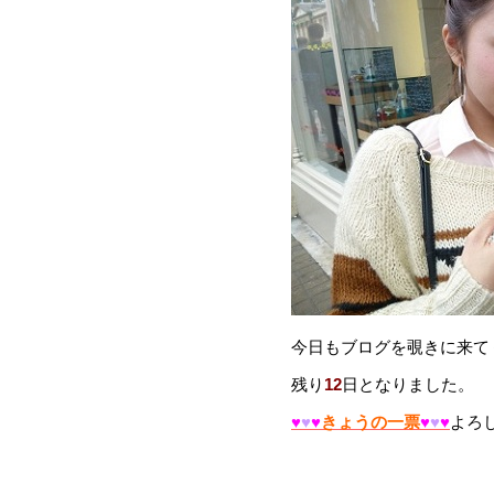
今日もブログを覗きに来て
残り
12
日となりました。
♥
♥
♥
きょうの一票
♥
♥
♥
よろ