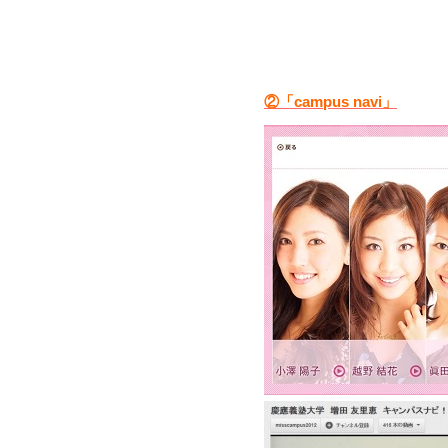
②「campus navi」