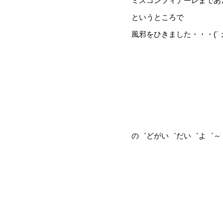
ミスコンフィナーレまであ
というところで
風邪をひきました・・・(´
の゛どがい゛だい゛よ゛～