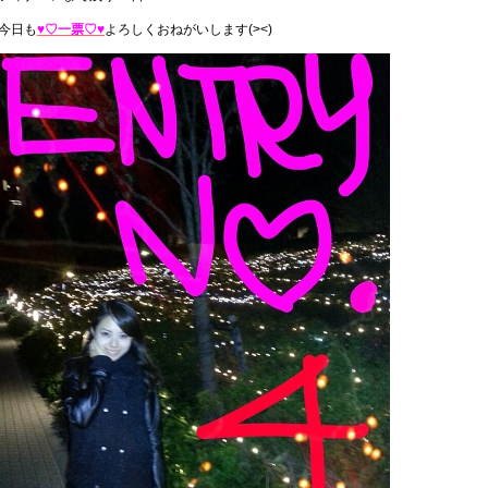
今日も
♥♡一票♡♥
よろしくおねがいします(><)