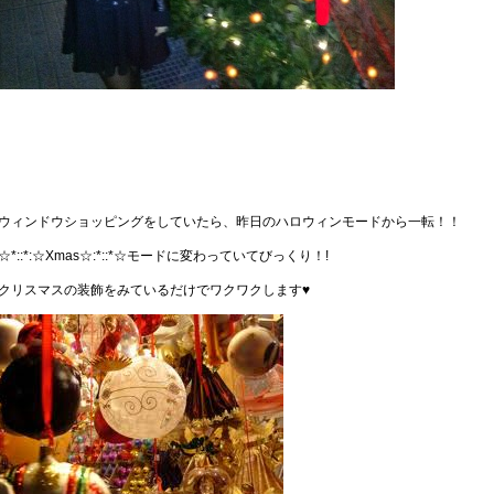
ウィンドウショッピングをしていたら、昨日のハロウィンモードから一転！！
☆*::*:☆Xmas☆:*::*☆モードに変わっていてびっくり！!
クリスマスの装飾をみているだけでワクワクします♥