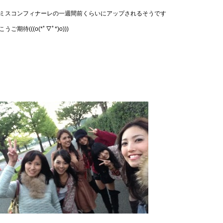
ミスコンフィナーレの一週間前くらいにアップされるそうです
こうご期待(((o(*ﾟ▽ﾟ*)o)))