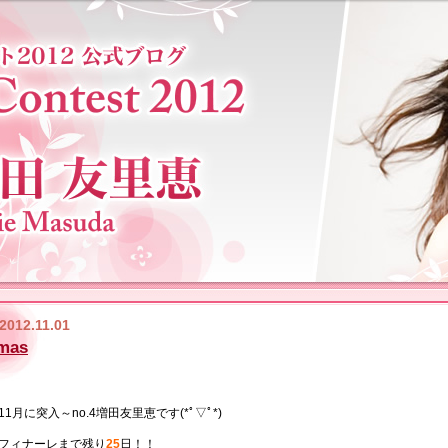
2012.11.01
mas
11月に突入～no.4増田友里恵です(*ﾟ▽ﾟ*)
フィナーレまで残り
25
日！！