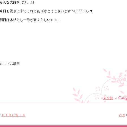
みんな大好き_(:3 」∠)_
今日も覗きに来てくれてありがとうございますヽ(；▽；)ノ♥
明日は木枯らし一号が吹くらしい＞＜！
ミニマム増田
未分類
«
ＨＡＲＯＷＩＮ
21st