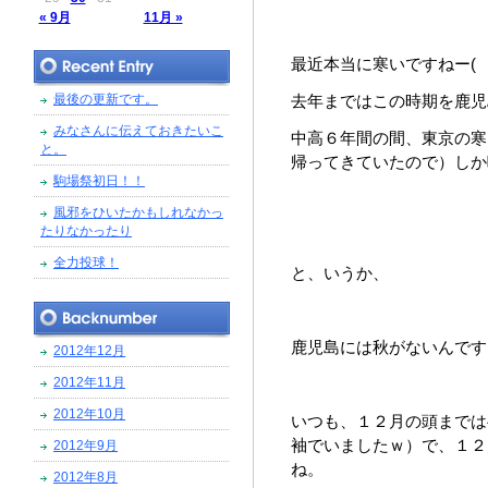
« 9月
11月 »
最近本当に寒いですねー(゜
最後の更新です。
去年まではこの時期を鹿児
みなさんに伝えておきたいこ
中高６年間の間、東京の寒
と。
帰ってきていたので）しか
駒場祭初日！！
風邪をひいたかもしれなかっ
たりなかったり
全力投球！
と、いうか、
鹿児島には秋がないんです
2012年12月
2012年11月
2012年10月
いつも、１２月の頭までは
袖でいましたｗ）で、１２
2012年9月
ね。
2012年8月