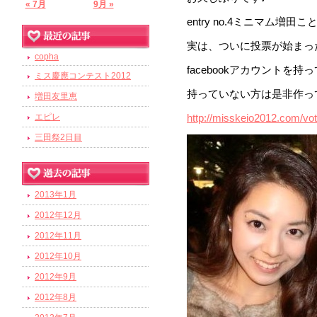
« 7月
9月 »
entry no.4ミニマム増
実は、ついに投票が始まっ
copha
facebookアカウント
ミス慶應コンテスト2012
持っていない方は是非作っ
増田友里恵
エピレ
http://misskeio2012.com/vot
三田祭2日目
2013年1月
2012年12月
2012年11月
2012年10月
2012年9月
2012年8月