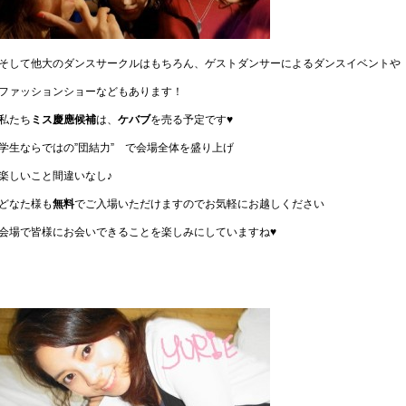
そして他大のダンスサークルはもちろん、ゲストダンサーによるダンスイベントや
ファッションショーなどもあります！
私たち
ミス慶應候補
は、
ケバブ
を売る予定です♥
学生ならではの”団結力” で会場全体を盛り上げ
楽しいこと間違いなし♪
どなた様も
無料
でご入場いただけますのでお気軽にお越しください
会場で皆様にお会いできることを楽しみにしていますね♥