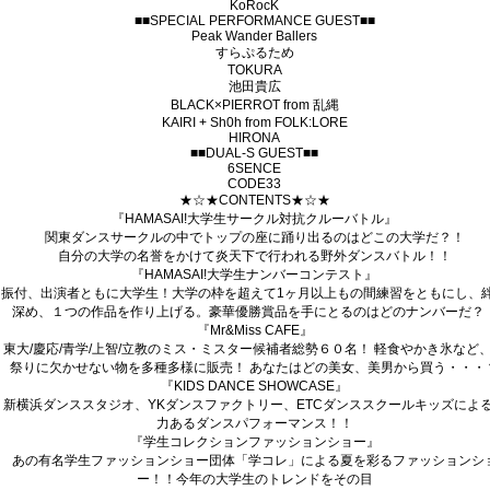
KoRocK
■■SPECIAL PERFORMANCE GUEST■■
Peak Wander Ballers
すらぷるため
TOKURA
池田貴広
BLACK×PIERROT from 乱縄
KAIRI + Sh0h from FOLK:LORE
HIRONA
■■DUAL-S GUEST■■
6SENCE
CODE33
★☆★CONTENTS★☆★
『HAMASAI!大学生サークル対抗クルーバトル』
関東ダンスサークルの中でトップの座に踊り出るのはどこの大学だ？！
自分の大学の名誉をかけて炎天下で行われる野外ダンスバトル！！
『HAMASAI!大学生ナンバーコンテスト』
振付、出演者ともに大学生！大学の枠を超えて1ヶ月以上もの間練習をともにし、
深め、１つの作品を作り上げる。豪華優勝賞品を手にとるのはどのナンバーだ？
『Mr&Miss CAFE』
東大/慶応/青学/上智/立教のミス・ミスター候補者総勢６０名！ 軽食やかき氷など
祭りに欠かせない物を多種多様に販売！ あなたはどの美女、美男から買う・・・
『KIDS DANCE SHOWCASE』
新横浜ダンススタジオ、YKダンスファクトリー、ETCダンススクールキッズによ
力あるダンスパフォーマンス！！
『学生コレクションファッションショー』
あの有名学生ファッションショー団体「学コレ」による夏を彩るファッションシ
ー！！今年の大学生のトレンドをその目