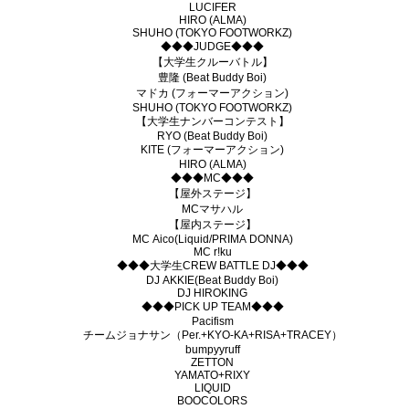
LUCIFER
HIRO (ALMA)
SHUHO (TOKYO FOOTWORKZ)
◆◆◆JUDGE◆◆◆
【大学生クルーバトル】
豊隆 (Beat Buddy Boi)
マドカ (フォーマーアクション)
SHUHO (TOKYO FOOTWORKZ)
【大学生ナンバーコンテスト】
RYO (Beat Buddy Boi)
KITE (フォーマーアクション)
HIRO (ALMA)
◆◆◆MC◆◆◆
【屋外ステージ】
MCマサハル
【屋内ステージ】
MC Aico(Liquid/PRIMA DONNA)
MC r!ku
◆◆◆大学生CREW BATTLE DJ◆◆◆
DJ AKKIE(Beat Buddy Boi)
DJ HIROKING
◆◆◆PICK UP TEAM◆◆◆
Pacifism
チームジョナサン（Per.+KYO-KA+RISA+TRACEY）
bumpyyruff
ZETTON
YAMATO+RIXY
LIQUID
BOOCOLORS