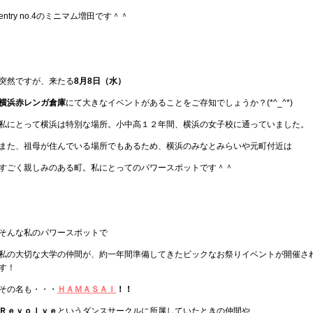
entry no.4のミニマム増田です＾＾
突然ですが、来たる
8月8日（水）
横浜赤レンガ倉庫
にて大きなイベントがあることをご存知でしょうか？(*^_^*)
私にとって横浜は特別な場所。小中高１２年間、横浜の女子校に通っていました。
また、祖母が住んでいる場所でもあるため、横浜のみなとみらいや元町付近は
すごく親しみのある町。私にとってのパワースポットです＾＾
そんな私のパワースポットで
私の大切な大学の仲間が、約一年間準備してきたビックなお祭りイベントが開催さ
す！
その名も・・・
ＨＡＭＡＳＡＩ
！！
Ｒｅｖｏｌｖｅ
というダンスサークルに所属していたときの仲間や