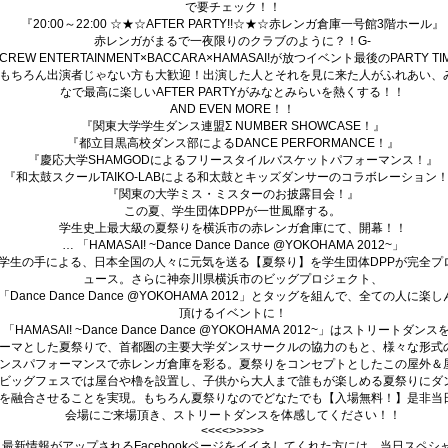
で要チェック！！
『20:00～22:00 ☆★☆AFTER PARTY!!☆★☆赤レンガ倉庫一号館3階ホール』
赤レンガがまるで一夜限りのクラブのように？！G-
CREW ENTERTAINMENT×BACCARA×HAMASAI!が放つイベント最後のPARTY TIM
もちろん出演者じゃない方も大歓迎！出演した人とそれを見に来た人がふれあい、
なで最高に楽しいAFTER PARTYがみなとみらいを熱くする！！
AND EVEN MORE！！
『関東大学学生ダンス連盟Σ NUMBER SHOWCASE！』
『都立目黒高校ダンス部によるDANCE PERFORMANCE！』
『慶応大学SHAMGODによるフリースタイルバスケットパフォーマンス！』
『和太鼓スクールTAIKO-LABによる和太鼓とキッズダンサーのコラボレーション
『関東の大学ミス・ミスターのお披露目会！』
この夏、学生団体DPPが一世風靡する。
学生史上最大級の夏祭りを横浜市の赤レンガ倉庫にて、開幕！！
… 「HAMASAI! ~Dance Dance Dance @YOKOHAMA 2012~」
学生の手による、日本全国の人々に元気を送る【夏祭り】を学生団体DPPが完全プ
ュース。さらに神奈川県横浜市のビッグプロジェクト、
「Dance Dance Dance @YOKOHAMA 2012」とタッグを組んで、全ての人に楽
頂けるイベントに！
「HAMASAI! ~Dance Dance Dance @YOKOHAMA 2012~」はストリートダンス
ーマとした夏祭りで、首都圏の主要大学ダンスサークルの協力のもと、様々な形式
ンスパフォーマンスで赤レンガ倉庫を彩る。夏祭りをコンセプトとしたこの屋外＆
ビッグフェスでは屋台や櫓を設置し、子供から大人まで誰もが楽しめる夏祭りにダ
を融合させることを実現。もちろん夏祭りなのでどなたでも【入場無料！】是非当
会場にご来場頂き、ストリートダンスを体感してください！！
<<<<>>>>>
最新情報がアップされるFacebookページをイイネしてくれた方には…当日スペシ