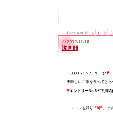
Page 4 of 19
<
1
2
3
2012.11.16
泣き顔
♥
HELLO～♪ヽ(*・∀・*)ﾉ
美味しいご飯を食べてとっ
♥
エントリー
No.5
の
下川
祐
ミスコンも残り『
9日
』です