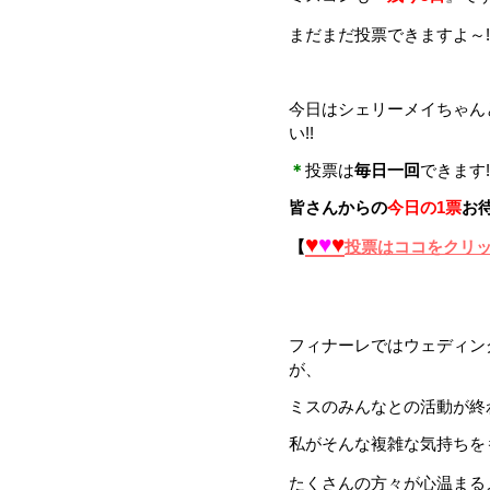
まだまだ投票できますよ～!
今日はシェリーメイちゃん
い!!
＊
投票は
毎日一回
できます!
皆さんからの
今日の1票
お待
♥
♥
♥
【
投票はココをクリ
フィナーレではウェディン
が、
ミスのみんなとの活動が終
私がそんな複雑な気持ちを
たくさんの方々が心温まるメッ