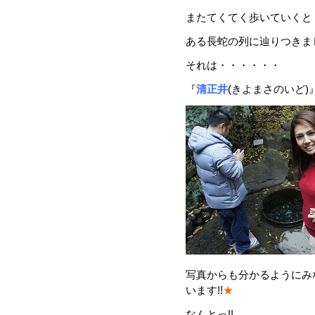
またてくてく歩いていくと
ある長蛇の列に辿りつきまし
それは・・・・・・
『
清正井
(きよまさのいど)』
写真からも分かるようにみ
います!!
★
なんとっ!!