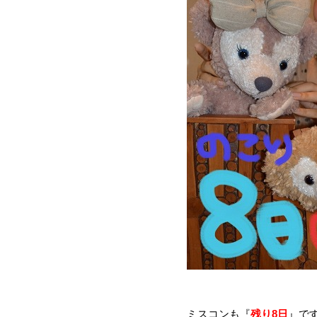
ミスコンも『
残り8日
』
です(