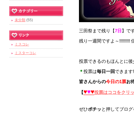
未分類
(55)
三田祭まで残り【
7日
】です!!!
残り一週間ですよ～!!!!!!!!
ミスコレ
ミスターコレ
投票できるのもほんとに後
＊
投票は
毎日一回
できます!
皆さんからの
今日の1票
お待
♥
♥
♥
【
投票はココをクリ
ぜひ
ポチッ
と押してブログ