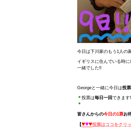
今日は下川家のもう1人の
イギリスに住んでいる時に
一緒でした!!
Georgeと一緒に今日は
投票
＊
投票は
毎日一回
できます
＊
皆さんからの
今日の1票
お待
♥
♥
♥
【
投票はココをクリ