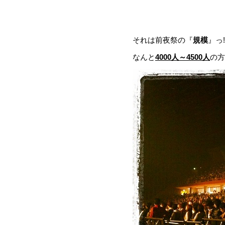
それは前夜祭の『
規模
』っ!!
なんと
4000人～4500人
の方