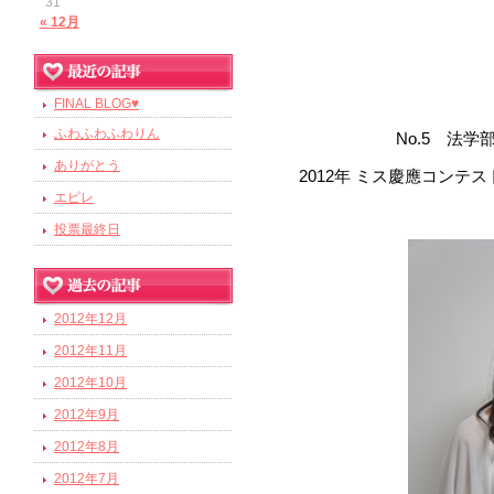
31
« 12月
こ
No.5
2012
【写
そ
幼
ハ
そ
友
み
そ
持
こ
私
時
法
散
年
ブ
ん
沢
今
『下
真
最
れ
頑
And
少
Love
ー
ん
【写
xx
達
Yuka
な
ん
ち
の
の
間
学
歩
ミ
ロ
に
山
日
finally
川
you
1】
後
で
張
期
フ
な
真
に
さ
な
前
ミ
最
が
部
で
to
ス
グ
all
ち
の
か
祐
に、
は
っ
か
に
私
２】
「ジ
ん
私
の
ス
my
近
J
あ
FINAL BLOG♥
法
お
慶
を
は
方々
ら
佳』
こ
初
て
ら
間
は
ャ
も
lovely
は
明
慶
の
る
律
出
應
書
に
ブ
ら
の
回
い
海
違
friends
大
ふわふわふわりん
ス
ぜ
人
る
No.5 法
應
趣
と
学
か
コ
く
読
ロ
し
半
overseas,
の
き
外
え
学
ミ
ひ
と
さ
コ
味
き
科
け
ン
の
ん
I’m
グ
い
ありがとう
年
ブ
ま
で
ら
で
ン」
「ジ
話
と
2012年 ミス慶應コン
ン
は
4
は
gonna
し
テ
は
で
を
ブ
間
ロ
す
過
れ
ア
と
ャ
す
人
update
年
テ
散
麻
エピレ
た
ス
『人
も
更
ロ
は
グ
の
ご
る
ラ
呼
my
ス
の
見
の
ス
歩
布
場
ト
生
ら
新
グ
応
な
で
し
blog
こ
ジ
ば
ミ
投票最終日
が
知
下
ト
で
十
所
に
初』
え
し
に
in
援
の
応
た
と
ン
れ
ン」
大
り
川
も
す
番
と
出
で
English
る
て
し
し
で
援
こ
が
の
て
っ
好
を
祐
楽
v(。・
as
や
か
場
す
内
い
て
て
簡
よ
と
と
「ジ
い
て
き
well,
し
佳
し
ω・。)
白
も
さ
が、
容
き
い
く
単
ろ
も
て
ャ
so
ま
呼
で
な
で
み
金
沢
せ
に
ま
き
れ
に
し
don’t
あ
2012年12月
も
ス
す。
ん
す
い
す
た
台
山
て
し
す
miss
た
る
自
く
り、
多
ミ
で
性
い
な
紹
it
い
た
2012年11月
の
い
周
己
お
い
ン」
く
格
と
and
ど
介
た
い
で、
な
り
紹
願
で
に
だ
come
で
思
2012年10月
に
し
だ
と
ぜ
と
の
介
い
す！
check
似
さ
い
カ
て
く
思
ひ
思
み
it
し
し
て
2012年9月
い
ま
フ
行
こ
い
out!
時
っ
な
ま
ま
い
(*・
す
ェ
き
と
ま
間
て
2012年8月
さ
す
す！
る
ω・)
☆
巡
た
に
す
が
い
♪
ん
こ
ノ
り
2012年7月
い
な
あ
ま
の
と