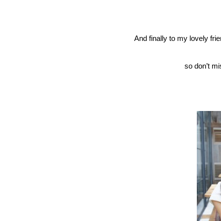
And finally to my lovely fr
so don’t mi