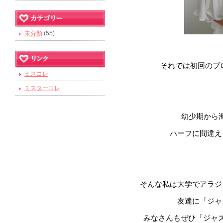
を
と
り
る
す！
気
か
か
思
ま
時
持
ら
ね
い
し
に
ち
て
ま
た
覗
に
未分類
(55)
お
す。
き
応
散
に
え
歩
き
ら
し
て
れ
それでは初回のブ
ま
く
る
ミスコレ
す！
だ
よ
さ
ミスターコレ
う
い
に
♪
幼少期から
ハーフに間違え
そんな私は大学でアラジ
友達に「ジャ
みなさんもぜひ「ジャス