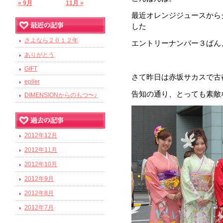
« 9月
11月 »
最近オレンジジュースから
した
さよなら２０１２年
エントリーナンバー３ばん
ありがとう
GIFT
さて昨日は赤坂サカスで古
epiler
告知の通り、とっても素敵
DIMENSIONからのもつ〜♪
2012年12月
2012年11月
2012年10月
2012年9月
2012年8月
2012年7月