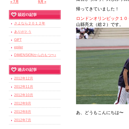
« 7月
9月 »
帰ってきていました！
ロンドンオリンピック１０
さよなら２０１２年
山縣亮太（総２）です。
ありがとう
GIFT
epiler
DIMENSIONからのもつ〜♪
2012年12月
2012年11月
2012年10月
2012年9月
2012年8月
あ、どうもこんにちは〜
2012年7月