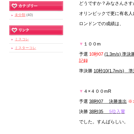
どうですか？みなさんさす
オリンピックで更に有名人
未分類
(40)
ロンドンでの成績は、
ミスコレ
▼
１００m
ミスターコレ
予選
10秒07
(1.3m/s) 準
記録
準決勝
10秒10(1.7m/s)
▼
４×４００mR
予選
38秒07 決勝進出
※
決勝
38秒35
5位入賞
でした。すんばらしい。