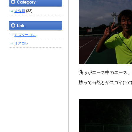
未分類
(33)
ミスターコレ
ミスコレ
我らがエース中のエース、
勝って当然とかスゴイ)^o^