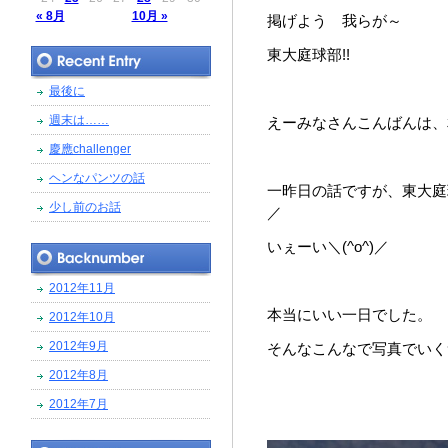
« 8月
10月 »
掲げよう 我らが～
東大庭球部!!
最後に
週末は……
えーみなさんこんばんは、
慶應challenger
ヘンなパンツの話
一昨日の話ですが、東大庭球
少し前のお話
／
いぇーい＼(^o^)／
2012年11月
本当にいい一日でした。
2012年10月
2012年9月
そんなこんなで写真でいく
2012年8月
2012年7月