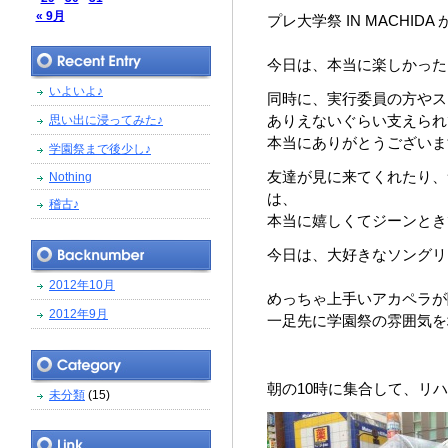
« 9月
プレ大学祭 IN MACHID
今日は、本当に楽しかった
いよいよ♪
同時に、実行委員の方やス
ありえないぐらい支えられ
思い出に浸ってみた♪
本当にありがとうございます
学園祭まで後少し♪
友達が見に来てくれたり、
Nothing
は、
稽古♪
本当に嬉しくてジーンとき
今日は、大好きなソングリ
2012年10月
めっちゃ上手いアカペラが
2012年9月
一足先に学園祭の雰囲気を
朝の10時に集合して、リ
未分類
(15)