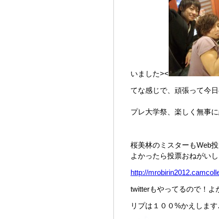
いました><
てな感じで、頑張って今日
プレ大学祭、楽しく無事に
桜美林のミスターもWeb
よかったら投票おねがいします_
http://mrobirin2012.camcolle
twitterもやってるので
リプは１００%かえします