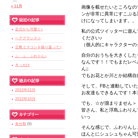
31
« 11月
画像を載せたいところなの
ンが非常に異常にすこぶる
けになってしまいます。。
足元から可愛く♪
私の公式ツイッターに遊ん
ください♪
ヘアグランス☆
（個人的にキャラクターの
立教ミスコンを振り返って♪
自分のおうちを大きくした
ふ、ふ、ふわりん♪
なんです！！でもまだレベ
きっかけ
ん;;
でもお花とか川とか結構自
そして、FBと連動してい
2012年11月
お友達もできるんです！本
2012年10月
でも、☆が溜まりません＞
皆さん、私と浮島ふわりん
いっ
未分類
(9)
そんな感じで、ふわりんし
ほんとにシュシュちゃん可