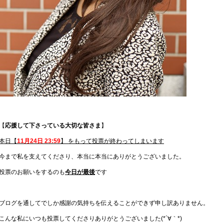
【
応援して下さっている大切な皆さま
】
本日【
11月24日 23:59
】 をもって投票が終わってしまいます
今まで私を支えてくださり、本当に本当にありがとうございました。
投票のお願いをするのも
今日が最後
です
ブログを通してでしか感謝の気持ちを伝えることができず申し訳ありません。
こんな私にいつも投票してくださりありがとうございました(*´∀｀*)