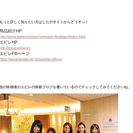
先
【お
こ
今
『ひ
体
【説
施
が
い
施
脱
あ
専
～!!
体
と
月
店
もっと詳しく知りたい方はしたのサイトからどうぞっ！
こ
回
ざ
験
明
術
で
ろ
術
毛
て
用
験
っ
私
の
を
私
下』!!!
を
を
の
き
い
は
箇
る
の
商品紹介HP
後
て
は
前
訪
が
す
受
内
ま
ろ
こ
所
ご
ジ
も
も
新
http://www.epiler.jp/plan/campaign/firstplan/index.html
で
れ
試
る
け
容
し
な
の
に
と
ェ
肌
オ
宿
エピレHP
の
た
し
前
て
や
た!
不
よ
専
に
ル
に
ス
南
写
理
た
http://www.epiler.jp/
に
い
そ
安
う
用
光
を
は
ス
口
真
由
箇
エピレFBページ
は
る
の
が
な
の
が
塗
問
メ
店
を
は
所
お
写
他
https://www.facebook.com/epiler.official
し
形
機
出
っ
題
で
の
挿
『脱
は・・・
店
真
注
っ
で
械
る
て
は
す!!
エ
入】
毛
の
を
意
か
行
を
の
か
な
ピ
体
方
挿
事
り
わ
あ
で
ら
く、
レ
験』
か
入】
項
解
れ
て
サ
行
す
さ
で
ら
な
消
ま
て
ン
う
べ
他の候補者のエピレの体験ブログを書いているのでチェックしてみてくださいね。
ん
し
の
ど
さ
す!
始
グ
の
す
に
た!
丁
を
れ
め
ラ
で、
べ
行
寧
お
た
て
ス
痛
な
っ
な
話
の
い
を
み
ひ
て
説
し
で
き
し
も
ざ
き
明
て
と
ま
て
な
下
ま
を
い
っ
す!
待
く
に
し
受
た
て
っ
安
な
た
け
だ
も
て
心
っ
～!!