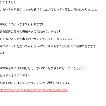
ができました!
いろいろな不安がしっかり解消されたのでとっても嬉しい気分になりました。
施術はこのような形で行われます!
脱毛箇所に専用の機械をあてて始めていきます!
あてるごとに光が出るのでサングラスをして待っています。
専用のジェルを塗ってから行うので、痛みもなく安心してご利用できますよ
～!!
体験後も肌には問題はなく、すべすべなひざ下になっていました!!♪
とってもオススメです!!
初めての方にはまずコチラのURLから予約できますよ♪
http://www.epiler.jp/plan/campaign/firstplan/index.html