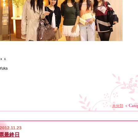
ま
け
嬉
い
し
て
し
た
し
ま
て
い
た。
の
い
す。
ご
ま
で
気
利
し
安
分
用
た!!
心
に
で
♪
し
な
き
て
り
ま
望
ま
す
む
し
よ
こ
た。
ｘｘ
と
Yuka
未分類
2012.11.23
票最終日