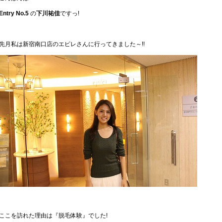
Entry No.5
の
下川祐佳
ですっ!
先月私は新宿南口店のエピレさんに行ってきました～!!
ここを訪れた理由は『脱毛体験』でした!