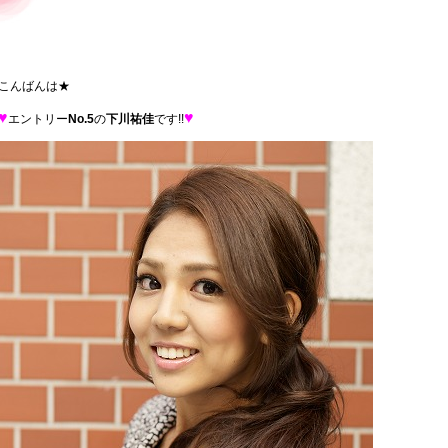
こんばんは★
♥
♥
エントリー
No.5
の
下川
祐佳
です!!