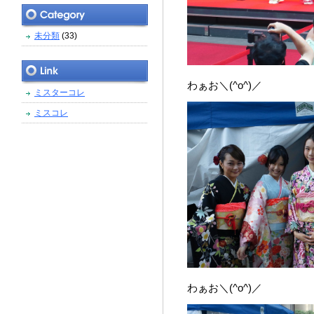
未分類
(33)
わぁお＼(^o^)／
ミスターコレ
ミスコレ
わぁお＼(^o^)／