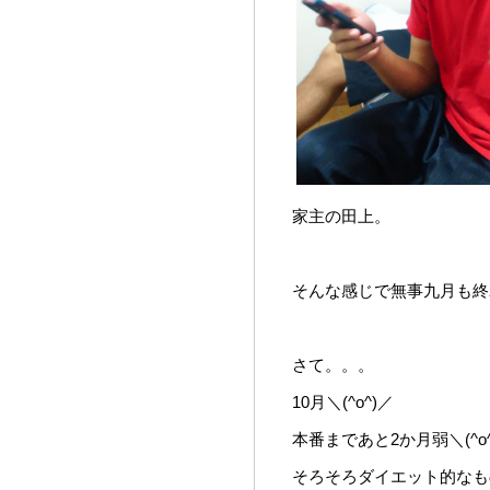
家主の田上。
そんな感じで無事九月も終
さて。。。
10月＼(^o^)／
本番まであと2か月弱＼(^o^
そろそろダイエット的なも