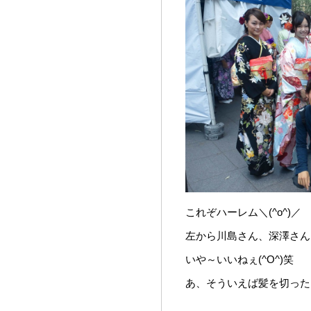
これぞハーレム＼(^o^)／
左から川島さん、深澤さん
いや～いいねぇ(^O^)笑
あ、そういえば髪を切った