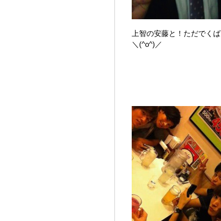
上智の安藤と！ただでくば
＼(^o^)／