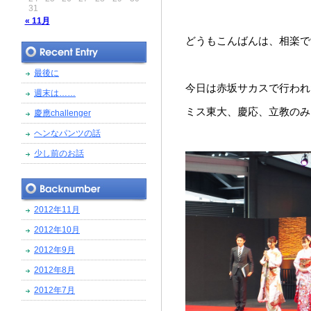
31
« 11月
どうもこんばんは、相楽で
最後に
今日は赤坂サカスで行われ
週末は……
ミス東大、慶応、立教のみ
慶應challenger
ヘンなパンツの話
少し前のお話
2012年11月
2012年10月
2012年9月
2012年8月
2012年7月