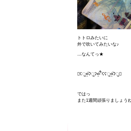
トトロみたいに
外で吹いてみたいな♪
…なんてっ★
ʕु•̫͡•ʔुʔ•̫͡•ཻʕʕु•̫͡•ʔु
ではっ
また1週間頑張りましょう