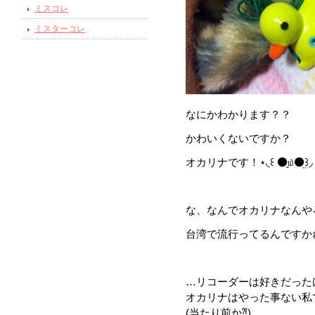
ミスコレ
ミスターコレ
なにかわかります？？
かわいくないですか？
オカリナです！⋆◟꒰ ⚫͈௰⚫̤꒱◞
な、なんでオカリナなんや
台湾で流行ってるんですかね⁈(ᵒ̤̑ ₀̑
…リコーダーは好きだった
オカリナはやった事ない私
(当たり前か⁈)