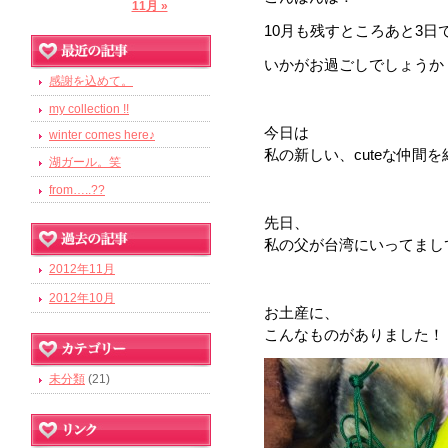
11月 »
10月も残すところあと3日
いかがお過ごしでしょうか
感謝を込めて。
my collection !!
今日は
winter comes here♪
私の新しい、cuteな仲間を
湖ガール。笑
from…..??
先日、
私の父が台湾にいってまし
2012年11月
2012年10月
お土産に、
こんなものがありました！
未分類
(21)