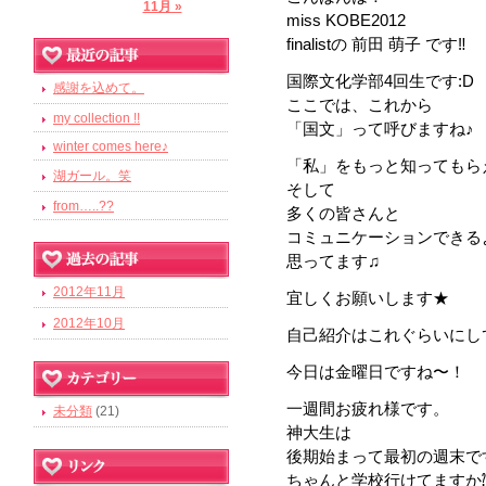
11月 »
miss KOBE2012
finalistの 前田 萌子 です‼
国際文化学部4回生です:D
感謝を込めて。
ここでは、これから
my collection !!
「国文」って呼びますね♪
winter comes here♪
「私」をもっと知ってもら
湖ガール。笑
そして
from…..??
多くの皆さんと
コミュニケーションできるよ
思ってます♫
2012年11月
宜しくお願いします★
2012年10月
自己紹介はこれぐらいにして
今日は金曜日ですね〜！
一週間お疲れ様です。
未分類
(21)
神大生は
後期始まって最初の週末で
ちゃんと学校行けてますか