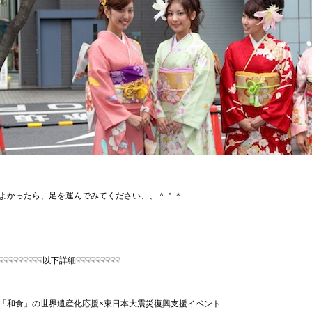
よかったら、足を運んでみてください、、＾＾＊
☟☟☟☟☟☟☟☟☟以下詳細☟☟☟☟☟☟☟☟☟
「和食」の世界遺産化応援×東日本大震災復興支援イベント