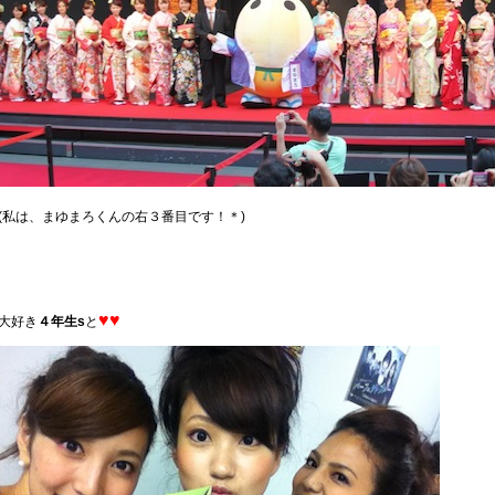
(私は、まゆまろくんの右３番目です！＊)
♥
♥
大好き
４年生s
と