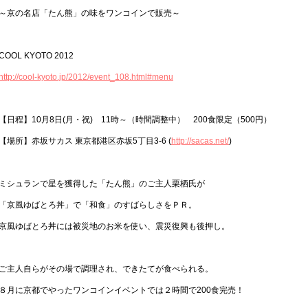
～京の名店「たん熊」の味をワンコインで販売～
COOL KYOTO 2012
http://cool-kyoto.jp/2012/event_108.html#menu
【日程】10月8日(月・祝) 11時～（時間調整中） 200食限定（500円）
【場所】赤坂サカス 東京都港区赤坂5丁目3-6 (
http://sacas.net/
)
ミシュランで星を獲得した「たん熊」のご主人栗栖氏が
「京風ゆばとろ丼」で「和食」のすばらしさをＰＲ。
京風ゆばとろ丼には被災地のお米を使い、震災復興も後押し。
ご主人自らがその場で調理され、できたてが食べられる。
８月に京都でやったワンコインイベントでは２時間で200食完売！