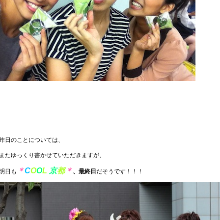
昨日のことについては、
またゆっくり書かせていただきますが、
＊
C
O
O
L
京
都
＊
明日も
、
最終日
だそうです！！！