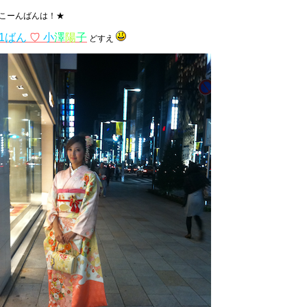
こーんばんは！★
1ばん
♡
小
澤
陽
子
どすえ