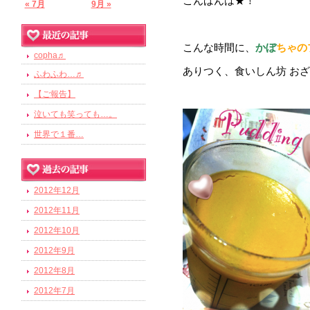
こんばんは★！
« 7月
9月 »
こんな時間に、
かぼ
ちゃの
copha♬
ありつく、食いしん坊 おざ
ふわふわ…♬
【ご報告】
泣いても笑っても…。
世界で１番…
2012年12月
2012年11月
2012年10月
2012年9月
2012年8月
2012年7月