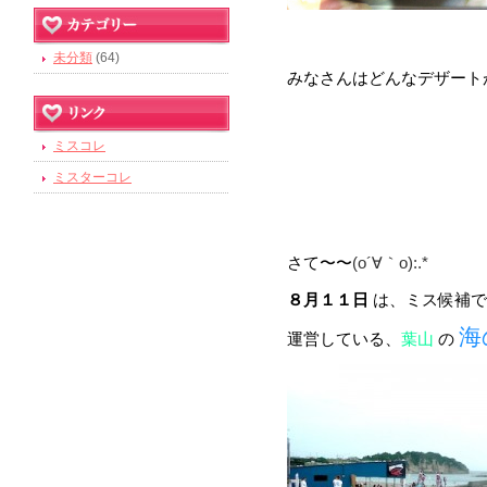
未分類
(64)
みなさんはどんなデザート
ミスコレ
ミスターコレ
さて〜〜
(o´∀｀o):.*
８月１１日
は、ミス候補で
海
運営している、
葉山
の