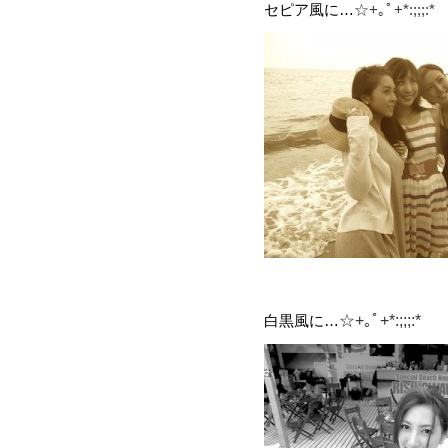
セピア風に…
☆+｡ﾟ+*:;;;:*
白黒風に…
☆+｡ﾟ+*:;;;:*