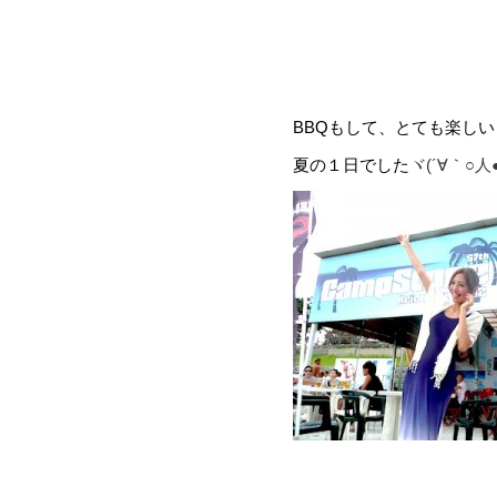
BBQもして、とても楽し
夏の１日でした
ヾ(´∀｀○人●