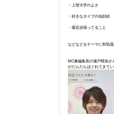
・上智大学のよさ
・好きなタイプの似顔絵
・最近頑張ってること
などなどをテーマに和気藹
MC兼編集長の瀬戸晴加さ
がだんだんほぐれてきてい