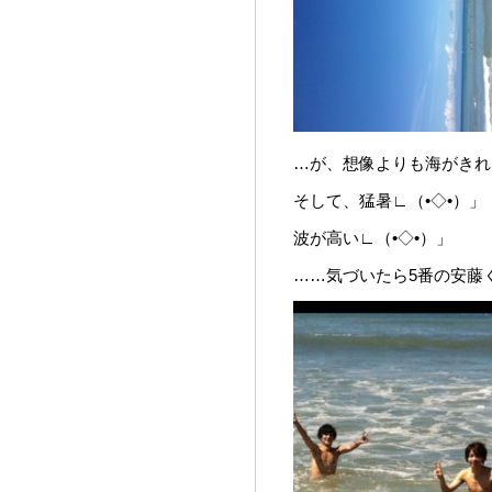
…が、想像よりも海がきれ
そして、猛暑∟（•◇•）」
波が高い∟（•◇•）」
……気づいたら5番の安藤