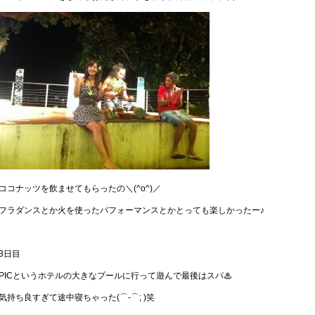
ココナッツを飲ませてもらったの＼(^o^)／
フラダンスとか火を使ったパフォーマンスとかとっても楽しかったー♪
3日目
PICというホテルの大きなプールに行って遊んで最後はスパ♨
気持ち良すぎて途中寝ちゃった(⌒-⌒; )笑