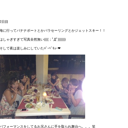
2日目
海に行ってバナナボートとかパラセーリングとかジェットスキー！！
はしゃぎすぎて写真全然無い((((；ﾟДﾟ)))))))
そして夜は楽しみにしていたﾊﾞｰﾍﾞｷｭｰ❤
パフォーマンスをしてるお兄さんに手を取られ舞台へ。。。笑