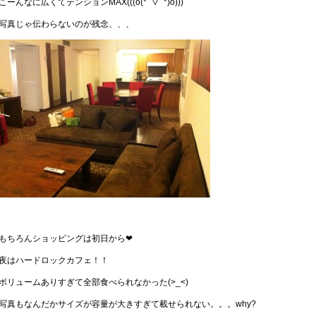
こーんなに広くてテンションMAX(((o(*ﾟ▽ﾟ*)o)))
写真じゃ伝わらないのが残念、、、
もちろんショッピングは初日から❤
夜はハードロックカフェ！！
ボリュームありすぎて全部食べられなかった(>_<)
写真もなんだかサイズが容量が大きすぎて載せられない。。。why?