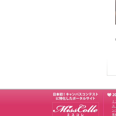
ミ
ス
ン
美