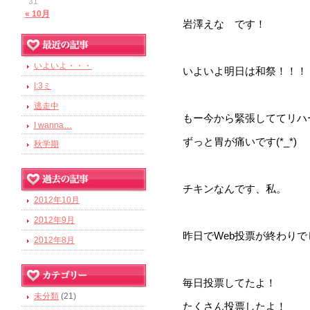
31
« 10月
岩澤えな です！
いよいよ・・・
いよいよ明日は和祭！！！
|:3ミ
逃走中
もー今から緊張しててリハ
I wanna…
ずっと胃が痛いです(*_*)
秋学期
チキンなんです、私。
2012年10月
2012年9月
昨日でWeb投票が終わりで
2012年8月
毎日投票してたよ！
未分類
(21)
たくさん投票したよ！