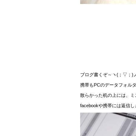
ブログ書くぞ～ヽ(；▽；)
携帯もPCのデータフォル
散らかった机の上には、ミ
facebookや携帯には