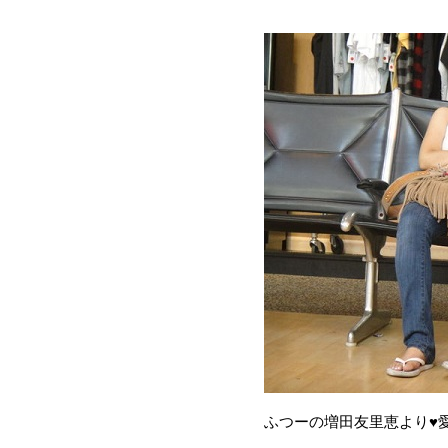
ふつーの増田友里恵より♥