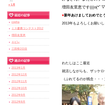
31
« 1月
増田友里恵です(((o(*ﾟ▽ﾟ*
♥
新年あけましておめでと
copha
2013年もよろしくお願いし
ミス慶應コンテスト2012
増田友里恵
エピレ
三田祭2日目
わたしはここ最近
2013年1月
就活しながらも、ザッケロ
2012年12月
（ぶれてるのが残念・・・
2012年11月
2012年10月
2012年9月
2012年8月