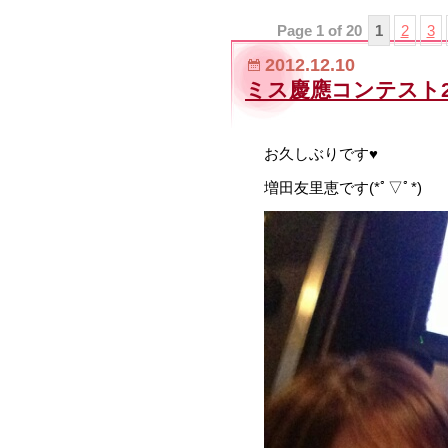
Page 1 of 20
1
2
3
2012.12.10
ミス慶應コンテスト2
お久しぶりです♥
増田友里恵です(*ﾟ▽ﾟ*)