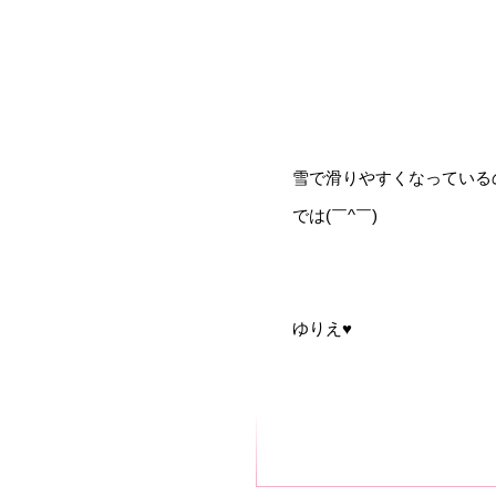
雪で滑りやすくなっている
では(￣^￣)ゞ
ゆりえ♥