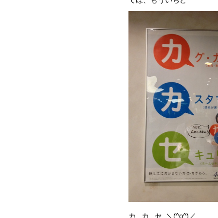
カ カ セ ＼(^o^)／