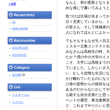
なんと、初の更新となりま
« 9月
めな感じで書いてみようと
気づけば出場が決まってか
日々充実しているから。ミ
13
の皆さん、そして候補者の
Hello world!
人になれてほんとによかっ
でもそもそもなぜ元々目立
ミスター立教コンテスト出
2012年10月
みなさんは高校生の時、大
2012年9月
たか？僕の中の大学のイメ
こそ、大学には高校までの
ていました。しかしいざ入
い、むしろ怠惰な生活にな
未分類
(2)
かけ離れていたものになり
け身の姿勢からの脱却をは
あるのだからなにかしてや
も殺すも自分次第だと思っ
ミスターコレ
ベントの運営、東北復興支
ミスコレ
ど、これまでやりたいと思