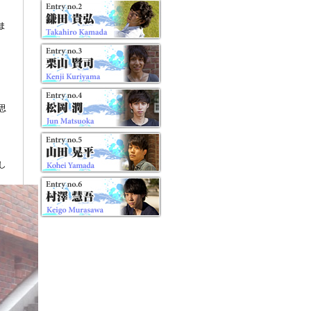
ま
思
し