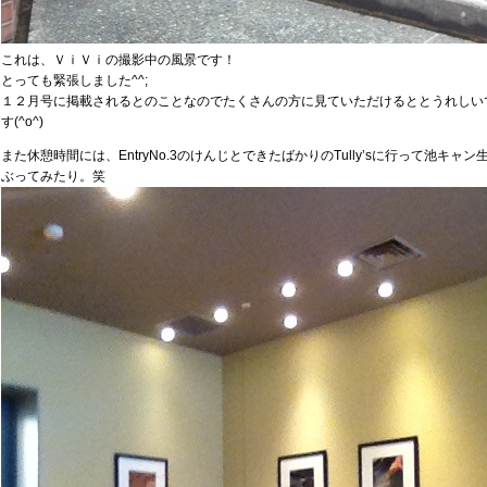
これは、ＶｉＶｉの撮影中の風景です！
とっても緊張しました^^;
１２月号に掲載されるとのことなのでたくさんの方に見ていただけるととうれしい
す(^o^)
また休憩時間には、EntryNo.3のけんじとできたばかりのTully’sに行って池キャン
ぶってみたり。笑