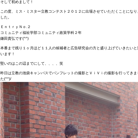
そして初めまして！
この度、ミス・ミスター立教コンテスト２０１２に出場させていただくことになり
した。
ＥｎｔｒｙＮｏ.２
コミュニティ福祉学部コミュニティ政策学科２年
鎌田貴弘です(^^)
本番まで残り１ヶ月ほど１１人の候補者と広告研究会の方と盛り上げていきたいと
います！
堅いのはこの辺までにして、、、、笑
昨日は立教の池袋キャンパスでパンフレットの撮影とＶｉＶｉの撮影を行ってきま
た(^^)/