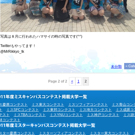
写真は８月に行われたハマサイの時の写真です(^^)
Twitterもやってます！
@MrRikkyo_tk
未分類
Page 2 of 2
<
1
2
ス慶應コンテスト
ミス東大コンテスト
ミスソフィアコンテスト
ミス青山コン
ト
ミスSFCコンテスト
ミス東邦コンテスト
ミス埼大コンテスト
ミス成蹊コ
テスト
ミスTBAコンテスト
ミスYNUコンテスト
ミス神戸コンテスト
ミス跡
林コンテスト
スター慶應コンテスト
ミスターソフィアコンテスト
ミスター東大コンテスト