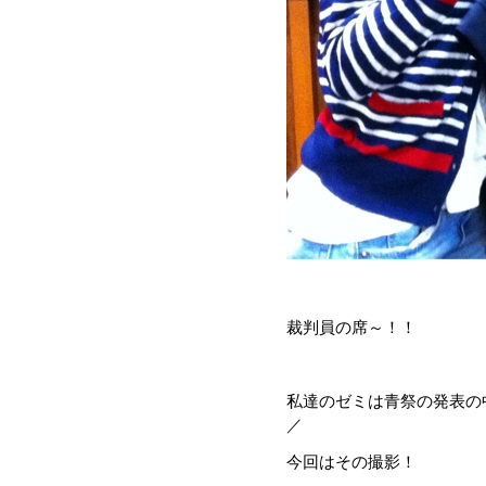
裁判員の席～！！
私達のゼミは青祭の発表の中
／
今回はその撮影！