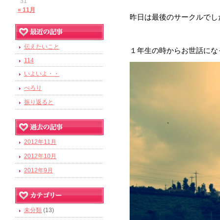
31
« 11月
昨日は最後のサークルでし
伝えたいこと
１年生の時からお世話にな
114
いよいよ・・
ぺろり
振り返ると
2012年11月
2012年10月
2012年9月
未分類
(13)