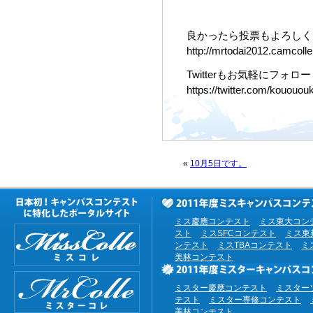
良かったら投票もよろしくお
http://mrtodai2012.camcolle.
Twitterもお気軽にフォロー
https://twitter.com/kouououk
«
10月5日です。
ミス慶應コンテスト
ミス東大コン
スト
ミスSFCコンテスト
ミス東
ンテスト
ミスTBAコンテスト
ミ
美林コンテスト
ミスター慶應コンテスト
ミスター
テスト
ミスター専修コンテスト
美林コンテスト