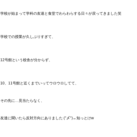
学校が始まって学科の友達と食堂でわらわらする日々が戻ってきました笑
学校での授業が久しぶりすぎて、
12号館という校舎が分からず、
10、11号館と近くまでいってウロウロしてて、
その先に…見当たらなく、
友達に聞いたら反対方向にありました (°〆°)←知っとけw