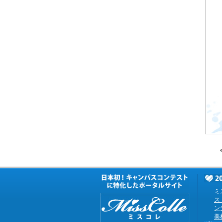
ミ
ス
ン
美