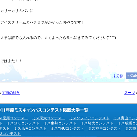
カリッカリのパンに
アイスクリームとハチミツがかかったおやつです！
大学は誰でも入れるので、近くよったら食べにきてみてください(*^^*)
ではまた！！
未分類
«
宇宙の科学
スーツ
ス慶應コンテスト
ミス東大コンテスト
ミスソフィアコンテスト
ミス青山コン
ト
ミスSFCコンテスト
ミス東邦コンテスト
ミス埼大コンテスト
ミス成蹊コ
テスト
ミスTBAコンテスト
ミスYNUコンテスト
ミス神戸コンテスト
ミス跡
林コンテスト