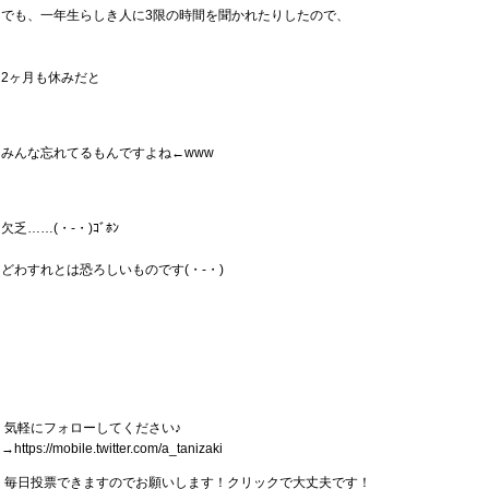
でも、一年生らしき人に3限の時間を聞かれたりしたので、
2ヶ月も休みだと
みんな忘れてるもんですよね←www
欠乏……(・-・)ｺﾞﾎﾝ
どわすれとは恐ろしいものです(・-・)
気軽にフォローしてください♪
→https://mobile.twitter.com/a_tanizaki
毎日投票できますのでお願いします！クリックで大丈夫です！