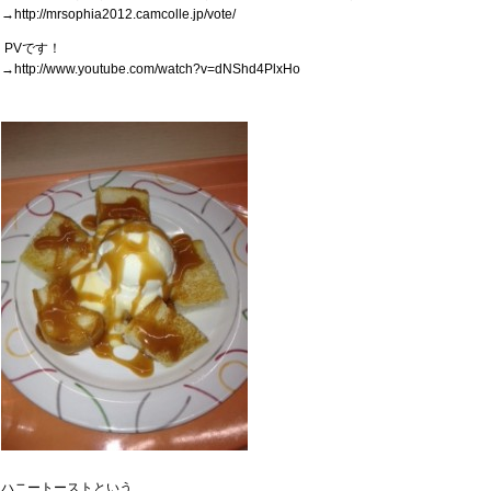
→http://mrsophia2012.camcolle.jp/vote/
PVです！
→http://www.youtube.com/watch?v=dNShd4PlxHo
ハニートーストという、