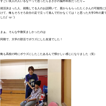
すごい美人の人いるなーって思ったらまさかの脳外科医だったり←
就活決まった人、就職してる人のお話聞いて、親からもらったたくさんの可能性に
けて、俺もそろそろ自分の足で立って進んで行かなくては！と思った大学3年の夏
した(`･ω･´)
まぁ、そんな中微笑ましかったのは
同期で、大学の部活でボウズにした友達でした！
俺も高校の時にボウズにしたこたあるんで懐かしい感じになりました（笑）