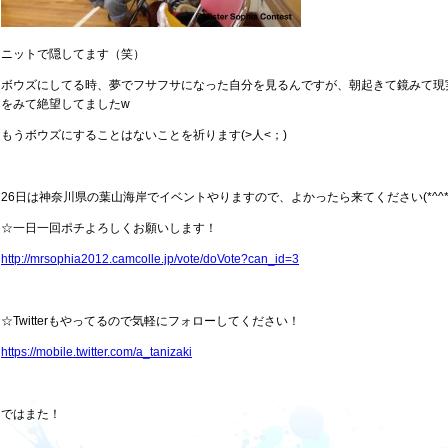
ニットで隠してます（笑）
ボウズにしてる時、夢でフサフサになった自分を見るんですが、朝起きて鏡みて現
をみて絶望してましたw
もうボウズにすることはないことを祈ります(>人<；)
26日は神奈川県の葉山海岸でイベントやりますので、よかったら来てください(*^^*
☆一日一回ポチよろしくお願いします！
http://mrsophia2012.camcolle.jp/vote/doVote?can_id=3
☆Twitterもやってるので気軽にフォローしてください！
https://mobile.twitter.com/a_tanizaki
ではまた！