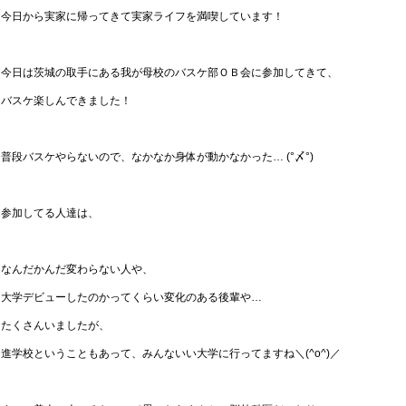
今日から実家に帰ってきて実家ライフを満喫しています！
今日は茨城の取手にある我が母校のバスケ部ＯＢ会に参加してきて、
バスケ楽しんできました！
普段バスケやらないので、なかなか身体が動かなかった… (°〆°)
参加してる人達は、
なんだかんだ変わらない人や、
大学デビューしたのかってくらい変化のある後輩や…
たくさんいましたが、
進学校ということもあって、みんないい大学に行ってますね＼(^o^)／