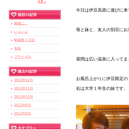
9月 »
今日は伊豆高原に遊びに来
最後に。
母と妹と、友人の別荘にお
いよいよ
駒場祭１日目
告知
ブライダル
昼間は広い温泉に入ってま
お風呂上がりに伊豆限定の
2012年12月
右は大学１年生の妹です。
2012年11月
2012年10月
2012年9月
2012年8月