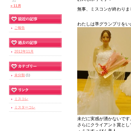
31
« 11月
無事、ミスコンが終わりま
わたしは準グランプリをい
ご報告
2012年11月
未分類
(1)
ミスコレ
ミスターコレ
未だに実感が湧かないです
さらにクライアント賞とし
・ミスすっぴん美人