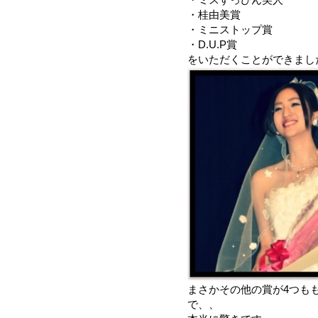
・桂由美賞
・ミニストップ賞
・D.U.P賞
をいただくことができまし
まさかその他の賞が4つも
で、、