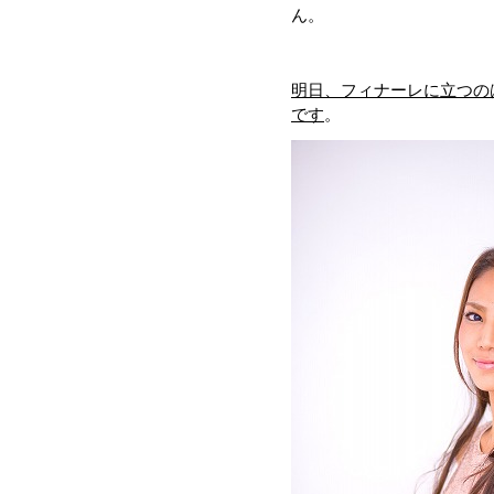
ん。
明日、フィナーレに立つの
です
。