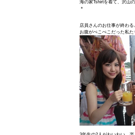
海の家Tshirtを着て、
＊
店員さんのお仕事が終わる
お腹がぺこぺこだった私た
3年生の2人がわいわい、