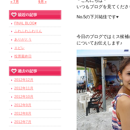
＊こんにちは＊
« 7月
9月 »
いつもブログを見てくださり
No.5の下川祐佳です
♥
FINAL BLOG♥
ふわふわふわりん
今日のブログではミス候補の
ありがとう
についてお伝えします♪
エピレ
投票最終日
2012年12月
2012年11月
2012年10月
2012年9月
2012年8月
2012年7月