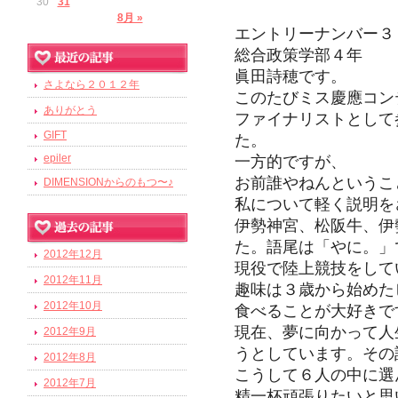
30
31
8月 »
エントリーナンバー３
総合政策学部４年
眞田詩穂です。
さよなら２０１２年
このたびミス慶應コン
ありがとう
ファイナリストとして
GIFT
た。
epiler
一方的ですが、
お前誰やねんというこ
DIMENSIONからのもつ〜♪
私について軽く説明を
伊勢神宮、松阪牛、伊
た。語尾は「やに。」
2012年12月
現役で陸上競技をして
2012年11月
趣味は３歳から始めた
2012年10月
食べることが大好きで
現在、夢に向かって人
2012年9月
うとしています。その
2012年8月
こうして６人の中に選
2012年7月
精一杯頑張りたいと思