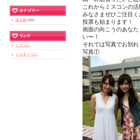
これからミスコンの活
みなさまぜひご注目く
未分類
(40)
投票も始まります！
画面の向こうのあなた
い〜！
それでは写真でお別れ
ミスコレ
写真①
ミスターコレ