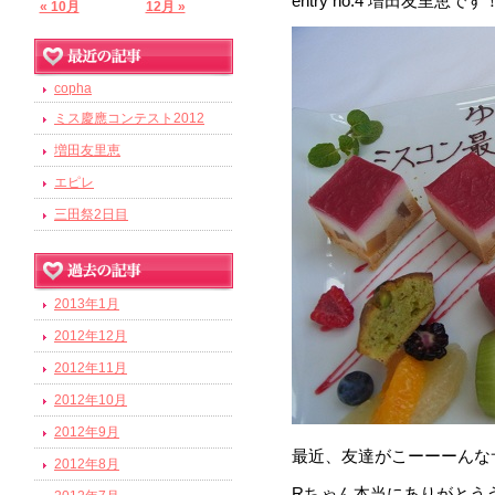
entry no.4 増田友里恵です
« 10月
12月 »
copha
ミス慶應コンテスト2012
増田友里恵
エピレ
三田祭2日目
2013年1月
2012年12月
2012年11月
2012年10月
2012年9月
最近、友達がこーーーんな
2012年8月
Rちゃん本当にありがとううう