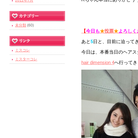
2012年7月
未分類
(60)
【
今日も
★
投票
★
よろしく
あと
5
日と、目前に迫って
ミスコレ
今日は、本番当日のヘアス
ミスターコレ
hair dimension 4
へ行ってき