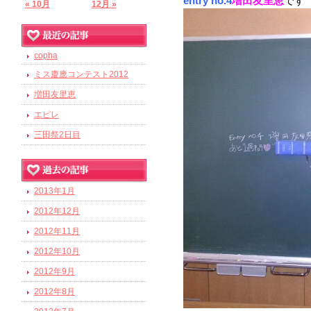
entry no.4
増田友里恵
です
« 10月
12月 »
copha
ミス慶應コンテスト2012
増田友里恵
エピレ
三田祭2日目
2013年1月
2012年12月
2012年11月
2012年10月
2012年9月
2012年8月