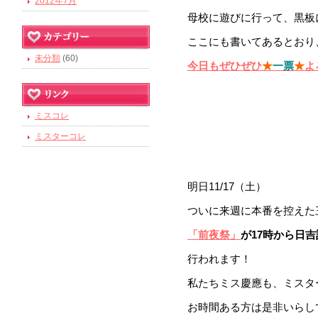
2012年7月
母校に遊びに行って、黒板
ここにも書いてあるとおり
未分類
(60)
今日もぜひぜひ
★
一票
★
よ
ミスコレ
ミスターコレ
明日11/17（土）
ついに来週に本番を控えた
「前夜祭」
が17時から日
行われます！
私たちミス慶應も、ミスタ
お時間ある方は是非いらして