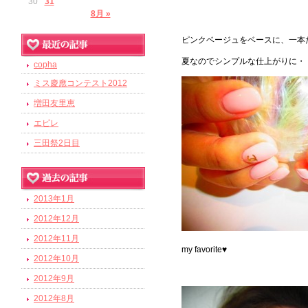
30
31
8月 »
ピンクベージュをベースに、一本
夏なのでシンプルな仕上がりに・
copha
ミス慶應コンテスト2012
増田友里恵
エピレ
三田祭2日目
2013年1月
2012年12月
2012年11月
my favorite♥
2012年10月
2012年9月
2012年8月