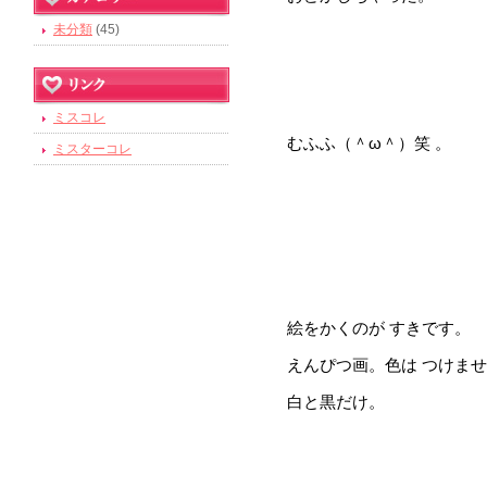
未分類
(45)
ミスコレ
むふふ（＾ω＾）笑 。
ミスターコレ
絵をかくのが すきです。
えんぴつ画。色は つけま
白と黒だけ。