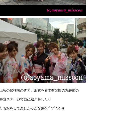
上智の候補者の皆と、浴衣を着て有楽町の丸井前の
特設ステージで自己紹介をしたり
打ち水をして楽しかったな(((o(*ﾟ▽ﾟ*)o)))