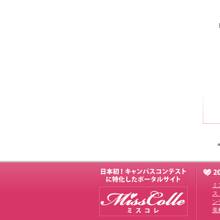
ミ
ス
ン
美