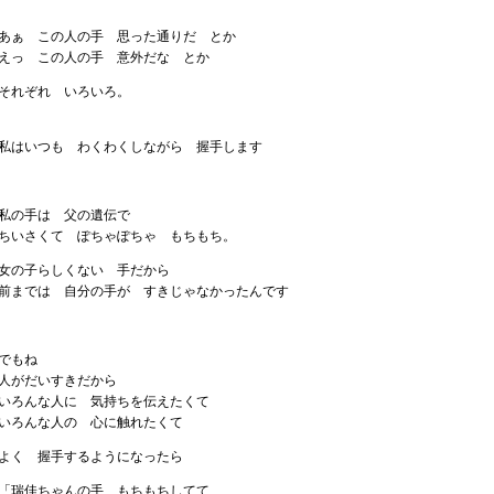
あぁ この人の手 思った通りだ とか
えっ この人の手 意外だな とか
それぞれ いろいろ。
私はいつも わくわくしながら 握手します
私の手は 父の遺伝で
ちいさくて ぽちゃぽちゃ もちもち。
女の子らしくない 手だから
前までは 自分の手が すきじゃなかったんです
でもね
人がだいすきだから
いろんな人に 気持ちを伝えたくて
いろんな人の 心に触れたくて
よく 握手するようになったら
「瑞佳ちゃんの手 もちもちしてて