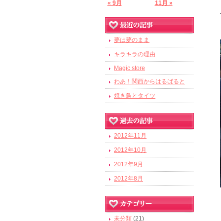
« 9月
11月 »
夢は夢のまま
キラキラの理由
Magic store
わあ！関西からはるばると
焼き鳥とタイツ
2012年11月
2012年10月
2012年9月
2012年8月
未分類
(21)