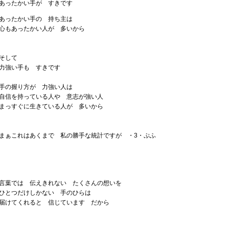
あったかい手が すきです
あったかい手の 持ち主は
心もあったかい人が 多いから
そして
力強い手も すきです
手の握り方が 力強い人は
自信を持っている人や 意志が強い人
まっすぐに生きている人が 多いから
まぁこれはあくまで 私の勝手な統計ですが ・3・ぷふ
言葉では 伝えきれない たくさんの想いを
ひとつだけしかない 手のひらは
届けてくれると 信じています だから