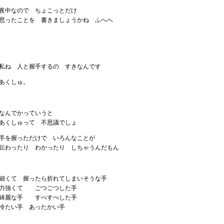
夜中なので ちょこっとだけ
思ったことを 書きましょうかね ふへへ
私ね 人と握手するの すきなんです
あくしゅ。
なんでかっていうと
あくしゅって 不思議でしょ
手を握っただけで いろんなことが
伝わったり わかったり しちゃうんだもん
細くて 握ったら折れてしまいそうな手
力強くて ごつごつした手
綺麗な手 すべすべした手
冷たい手 あったかい手