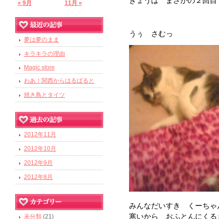
きょうは まさかの２回目
« 9月
11月 »
うぅ さむっ
夢は夢のまま
キラキラの理由
Magic store
わあ！関西からはるばると
焼き鳥とタイツ
2012年11月
2012年10月
2012年9月
2012年8月
みんなだいすき くーちゃ
寒いから おふとんにくる
未分類
(21)