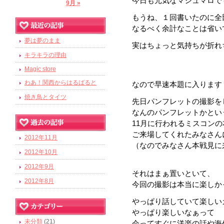
今日も元気なマシュマロで
9月 »
もうね、１回書いたのに全
なるべく余計なことは省い
夢は夢のまま
実はちょっと気持ちが折れ
キラキラの理由
Magic store
わあ！関西からはるばると
なので早速本題に入ります
焼き鳥とタイツ
先日パンフレットの撮影を
なんのパンフレットかとい
11月に行われるミスコン
ご来場してくれたみなさん
2012年11月
（なのでみなさん本戦見に
2012年10月
2012年9月
それはまぁ置いといて、
2012年8月
今回の撮影は本当に楽しかった
やっぱり話していて楽しい
やっぱり楽しいなぁって
未分類
(21)
会ってすぐに洋楽の話や海